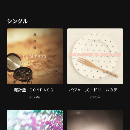
シングル
羅針盤 - C O M P A S S -
バジャーズ・ドリームのテー
マ
2024
年
2023
年