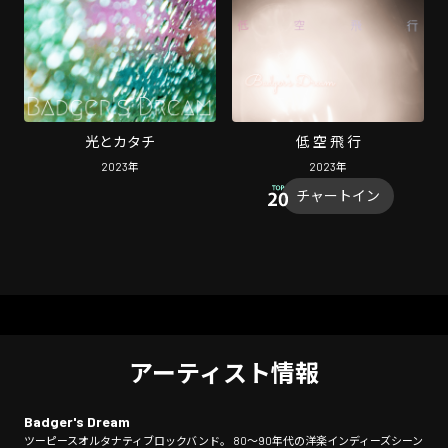
光とカタチ
低 空 飛 行
2023
年
2023
年
チャートイン
アーティスト情報
Badger's Dream
ツーピースオルタナティブロックバンド。 80〜90年代の洋楽インディーズシーン