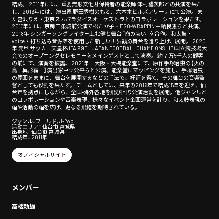
結成。 2011年には、重要無形文化財保持者の能楽師 津村禮次郎との共演を果た
し、2016年には、演出家 野田秀樹のもと、六本木ヒルズアリーナにて公演。 ま
た宮沢りえ・東京スカパラダイスオーケストラとのコラボレーションを果たす。
2017年には、京都二条城前公演で松たか子・EGO-WRAPPIN'中納良恵らと共演。
2018年 シンガーソングライター上北健と舞台「命の装い」を合作。和太鼓・
voice・打ち込み音源等を使用した新しい世界観の舞台を造り上げ、展開。 2020
年 元旦 サッカー天皇杯JFA 99TH JAPAN FOOTBALL CHAMPIONSHIP)国立競技場大
会でのオープニングセレモニーをメインゲストとして演奏。 約７万5千人の観客
の前にて、演奏を披露。 2021年 大阪・大槻能楽堂にて、原作手塚治虫の【火の
鳥ー異形編ー】演出家中立公平らと公演。能楽堂にマッピングを施し、手塚治虫
の原画をままに、舞台を展開するなどの手法で、好評を得て、その舞台の音楽監
督としても役割を果たす。 チームとしては、来年の2016年で結成15年を迎え、仙
台市を拠点にしながら、全国•海外各地を飛び回り公演活動を展開。他ジャンルと
のコラボレーションや音楽表現、様々なイベント企画運営を計り、和太鼓表現の
幅や活動の幅を広げ、更なる飛躍を期待されている。
ジャンル：ワールド, J-Pop
活動エリア： 仙台市 宮城県
出身地： 仙台市 宮城県
結成年： 2011年
オフィシャルサイト
メンバー
高橋勅雄