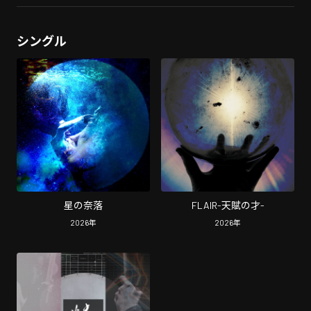
シングル
星の奈落
FLAIR-天賦の才-
2026
年
2026
年