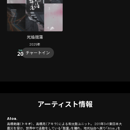
光焔揺蕩
2025
年
チャートイン
アーティスト情報
Atoa.
高橋勅雄（トキオ）、高橋亮（アキラ）による和太鼓ユニット。 2011年3•11東日本大
震災を受け、世界中で活動をしている「鼓童」を離れ、地元仙台へ戻り「Atoa.」を