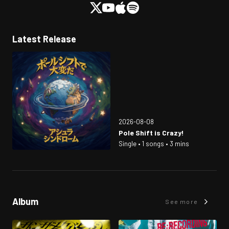
Latest Release
2026-08-08
Pole Shift is Crazy!
Single • 1 songs • 3 mins
Album
See more