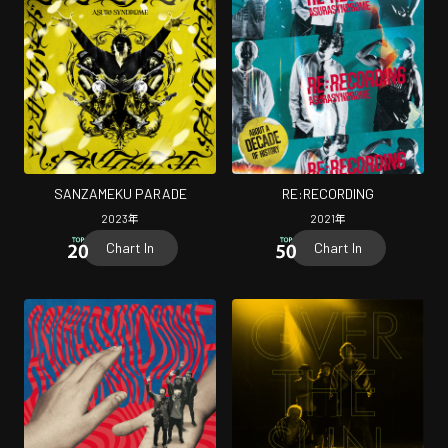
SANZAMEKU PARADE
RE:RECORDING
2023
年
2021
年
Chart In
Chart In