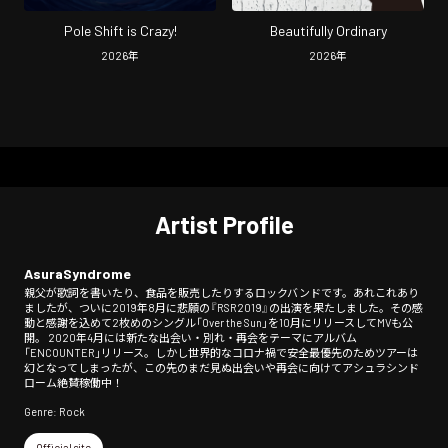
Pole Shift is Crazy!
Beautifully Ordinary
2026
年
2026
年
Artist Profile
AsuraSyndrome
親父が歌詞を書いたり、食品を販売したりするロックバンドです。あれこれあり
ましたが、ついに2019年8月に悲願の『RSR2019』の出演を果たしました。その感
動と感謝を込めて2枚めのシングル「Over the Sun」を10月にリリースしてMVも公
開。 2020年4月には新たな出会い・別れ・再会をテーマにアルバム
「ENCOUNTER」リリース。しかし世界的なコロナ禍で安全最優先のためツアーは
幻となってしまったが、この先のまだ見ぬ出会いや再会に向けてアシュラシンド
ローム絶賛稼働中！
Genre: Rock
Official site