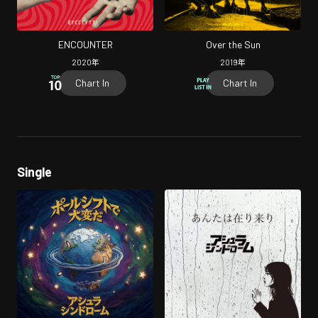
ENCOUNTER
Over the Sun
2020
年
2019
年
Chart In
Chart In
Single