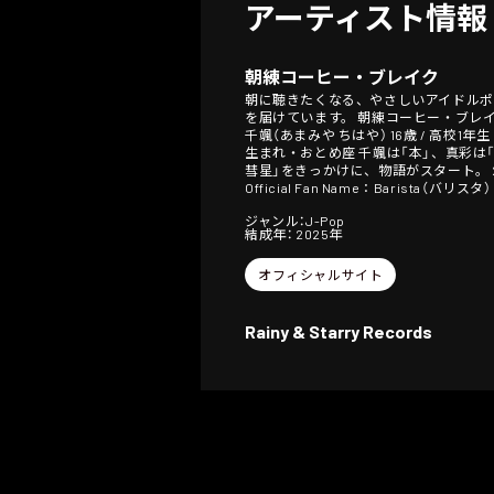
アーティスト情報
朝練コーヒー・ブレイク
朝に聴きたくなる、やさしいアイドルポ
を届けています。 朝練コーヒー・ブレ
千颯（あまみや ちはや） 16歳 / 高校1年生
生まれ・おとめ座 千颯は「本」、真彩は「
彗星」をきっかけに、物語がスタート。 202
Official Fan Name：Barista（バリスタ）
ジャンル：J-Pop
結成年： 2025年
オフィシャルサイト
Rainy & Starry Records