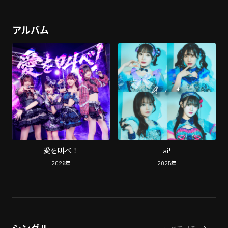
アルバム
愛を叫べ！
ai*
2026
年
2025
年