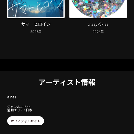
サマーヒロイン
crazy＜kiss
2025
年
2024
年
アーティスト情報
ai*ai
ジャンル：J-Pop
活動エリア： 日本
オフィシャルサイト