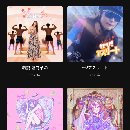
爆裂!!筋肉革命
try!アスリート
2026
年
2025
年