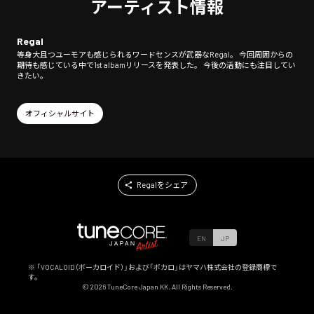
アーティスト情報
Regal
等身大且つユーモアも感じられるワードセンスが武器なRegal。 今回周囲からの
期待も感じている中で1st albamリリースを発表した。 今後の活動にも注目してい
きたい。
オフィシャルサイト
Regalをシェア
EN
JP
※ 「VOCALOID（ボーカロイド）」および「ボカロ」はヤマハ株式会社の登録商標で
す。
©
2026
TuneCore Japan KK. All Rights Reserved.