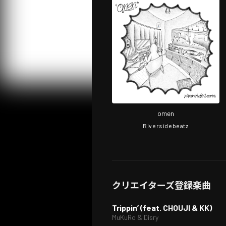
omen
Riversidebeatz
クリエイターズ登録楽曲
Trippin’ (feat. CHOUJI & KK)
MuKuRo & Disry