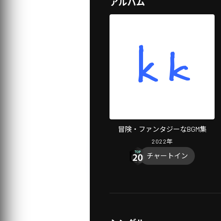
アルバム
冒険・ファンタジーなBGM集
2022
年
チャートイン