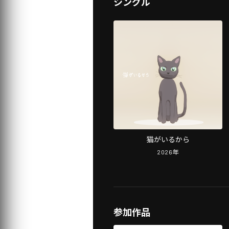
シングル
猫がいるから
2026
年
参加作品