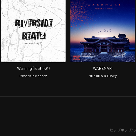
Warning (feat. KK)
WARENARI
Riversidebeatz
MuKuRo & Disry
ヒップホップ/