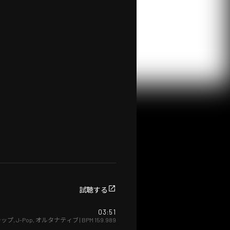
試聴する
03:51
ラップ
,
J-Pop
,
オルタナティブ
| BPM
159.989