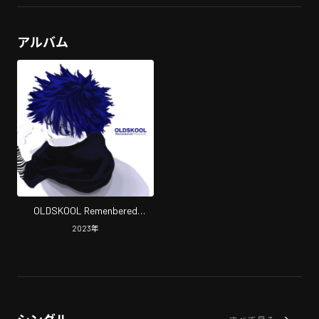
アルバム
OLDSKOOL Remenbered
Thatnote.
2023
年