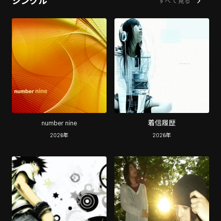
シングル
すべて見る
number nine
着信履歴
2026
年
2026
年