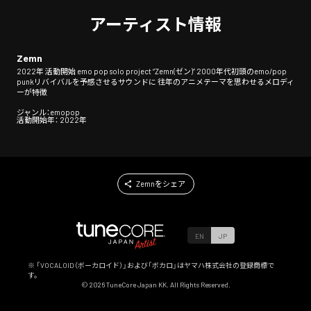
アーティスト情報
Zemn
2022年 活動開始 emo pop solo project “Zemn(ゼン)” 2000年代初頭のemo/pop
punkリバイバルを予感させるサウンドに 往年のアニメテーマを思わせるメロディ
ーが特徴
ジャンル：emopop
活動開始年： 2022年
Zemnをシェア
EN
JP
※ 「VOCALOID（ボーカロイド）」および「ボカロ」はヤマハ株式会社の登録商標で
す。
©
2026
TuneCore Japan KK. All Rights Reserved.