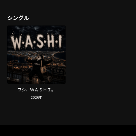
シングル
ワシ、ＷＡＳＨＩ。
2026
年