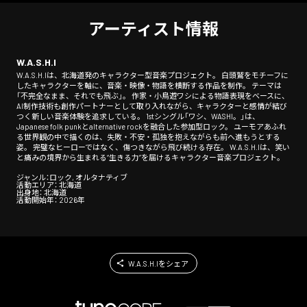
アーティスト情報
W.A.S.H.I
W.A.S.H.Iは、北海道発のキャラクター型音楽プロジェクト。 白頭鷲をモチーフに
したキャラクターを軸に、音楽・映像・物語を横断する作品を制作。 テーマは
「不完全なまま、それでも飛ぶ」。 作家・小鳥遊ワシによる物語表現をベースに、
AI制作技術も創作パートナーとして取り入れながら、キャラクターと感情が結び
つく新しい音楽体験を追求している。 1stシングル「ワシ、WASHI。」は、
Japanese folk punkとalternative rockを融合した参加型ロック。 ユーモアあふれ
る世界観の中で描くのは、失敗・不安・孤独を抱えながらも前へ進もうとする
姿。 完璧なヒーローではなく、傷つきながら飛び続ける存在。 W.A.S.H.Iは、笑い
と痛みの境界から生まれる“生きる力”を届けるキャラクター音楽プロジェクト。
ジャンル：ロック, オルタナティブ
活動エリア： 北海道
出身地： 北海道
活動開始年： 2026年
W.A.S.H.Iをシェア