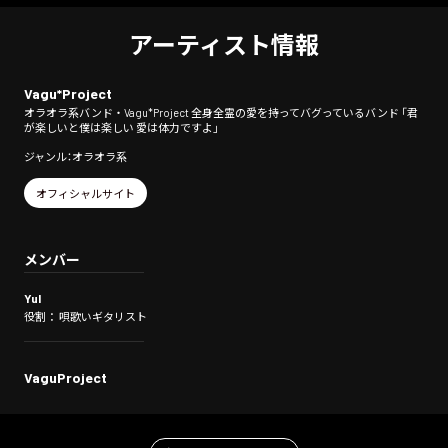
アーティスト情報
Vagu*Project
オラオラ系バンド・Vagu*Project 全身全霊の愛を持ってバグっているバンド 「君
が楽しいと僕は楽しい 愛は体力ですよ」
ジャンル：オラオラ系
オフィシャルサイト
メンバー
YuI
役割： 唄歌いギタリスト
VaguProject