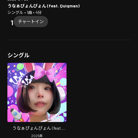
うなぁぴょんぴょん (feat. Quiqman)
シングル • 1曲 • 4分
チャートイン
シングル
うなぁぴょんぴょん (feat.
Quiqman)
2025
年