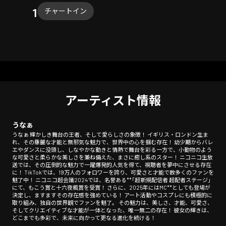
チャートイン
アーティスト情報
うなぁ
うなぁ 輝かしき舞台の王者、そして愛らしさの象徴！ イギリス・ロンドン生ま
れ、その華麗な才能と無邪気な魅力で、世界中の心を掴む存在！ 幼少期からバレ
エやダンスに没頭し、しなやかな動きと情熱で舞台を彩る一方で、小動物のよう
な可愛さと柔らかな美しさを兼ね備えた、まさに癒し系のスター！ ニコニコ生放
送では、その圧倒的な魅力で一躍爆発的人気を得て、視聴者を夢中にさせる存在
に！ TikTokでは、19万人のフォロワーを誇り、可愛さと才能で数多くのファンを
魅了中！ ニコニコ超会議2024では、名誉ある**「超新規配信者 超配者ステージ」
にて、もこう賞と十六夜楓賞を受賞！ さらに、2025年にはMC**としても登場が
決定し、ますますその存在感を強めている！ アート活動やコスプレにも積極的に
取り組み、独自の世界観でファンを魅了。 その魅力は、美しさ、才能、可愛さ、
そしてクリエイティブな才能が一体となった、唯一無二の存在！ 彼女の輝きは、
どこまでも多彩で、未来に向かって更なる進化を続ける！