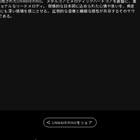
古屋で結成されたUNWAVERING。 メタルコアとメロディックハードコアを基盤に、重
ョナルなリードメロディ。 叙情的な日本詞に込められた心情や思いを、疾走
にも深い感情を感じさせる。 圧倒的な音像と繊細な感性が共存するそのサウ
である。
UNWAVERINGをシェア