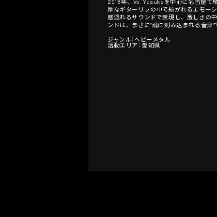
2018年、Vo. Yosukeを中心に名
厚なギターリフの中で紡がれるエモーシ
感溢れるサウンドで表現し、激しさの中
ンドは、まさに“魂に刻み込まれる音楽”
ジャンル：ヘビーメタル
活動エリア： 愛知県