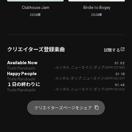
Clubhouse Jam
Birdie to Bogey
2026
年
2026
年
クリエイターズ登録楽曲
試聴する
Available Now
01:02
インストゥルメンタル
,
ニューエイジ
,
ポップ
| BPM
127.983
Toshi Maruhashi
Happy People
01:19
インストゥルメンタル
,
ポップ
,
ニューエイジ
| BPM
100.077
Toshi Maruhashi
１日の終わりに
01:46
インストゥルメンタル
,
ニューエイジ
,
ポップ
| BPM
110.002
Toshi Maruhashi
クリエイターズページをシェア