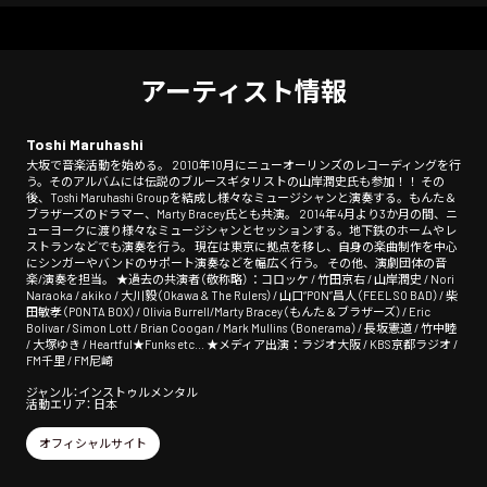
アーティスト情報
Toshi Maruhashi
大坂で音楽活動を始める。 2010年10月にニューオーリンズのレコーディングを行
う。そのアルバムには伝説のブルースギタリストの山岸潤史氏も参加！！ その
後、Toshi Maruhashi Groupを結成し様々なミュージシャンと演奏する。もんた＆
ブラザーズのドラマー、Marty Bracey氏とも共演。 2014年4月より3か月の間、ニ
ューヨークに渡り様々なミュージシャンとセッションする。地下鉄のホームやレ
ストランなどでも演奏を行う。 現在は東京に拠点を移し、自身の楽曲制作を中心
にシンガーやバンドのサポート演奏などを幅広く行う。 その他、演劇団体の音
楽/演奏を担当。 ★過去の共演者（敬称略）：コロッケ / 竹田京右 / 山岸潤史 / Nori
Naraoka / akiko / 大川毅（Okawa & The Rulers）/ 山口“PON”昌人（FEEL SO BAD）/ 柴
田敏孝（PONTA BOX）/ Olivia Burrell/Marty Bracey（もんた＆ブラザーズ）/ Eric
Bolivar / Simon Lott / Brian Coogan / Mark Mullins （Bonerama）/ 長坂憲道 / 竹中睦
/ 大塚ゆき / Heartful★Funks etc... ★メディア出演：ラジオ大阪 / KBS京都ラジオ /
FM千里 / FM尼崎
ジャンル：インストゥルメンタル
活動エリア： 日本
オフィシャルサイト