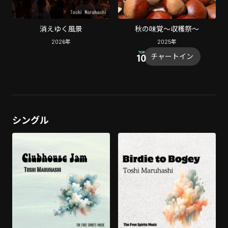
消えゆく風景
秋の味覚〜収穫祭〜
2026
年
2025
年
チャートイン
シングル