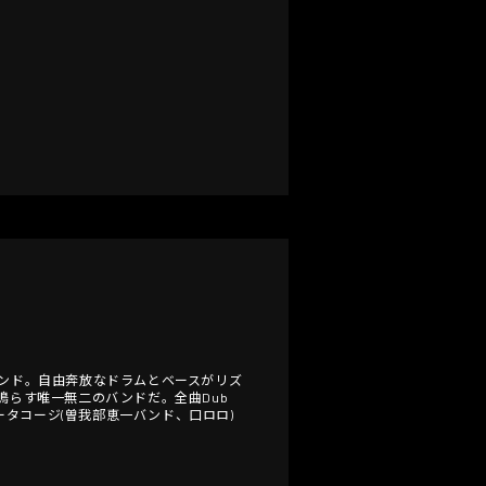
ンク・ロック・バンド。自由奔放なドラムとベースがリズ
鳴らす唯一無二のバンドだ。全曲Dub
ラマーにオータコージ(曽我部恵一バンド、口ロロ)