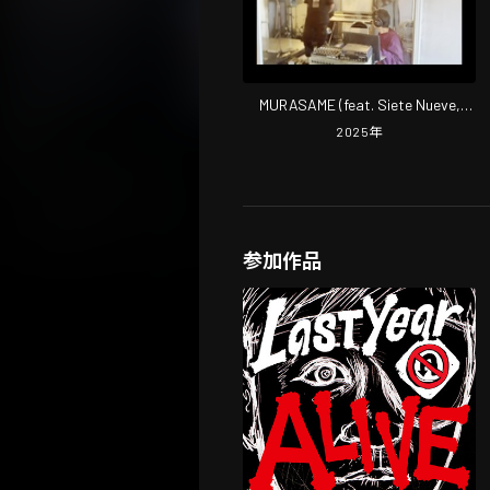
MURASAME (feat. Siete Nueve,
RAFO & 茜)
2025
年
参加作品