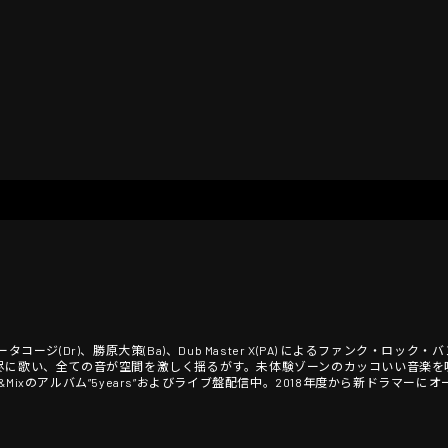
rdup(Vo)、オータコージ(Dr)、勝原大策(Ba)、Dub Master X(PA) によるファ
尽に歌い、全ての音が空間を激しく揺るがす。未体験ゾーンのカッコいい音楽を
ios Tokyo)&Mixのアルバム”5years”およびライブ盤配信中。2018年度から新ド