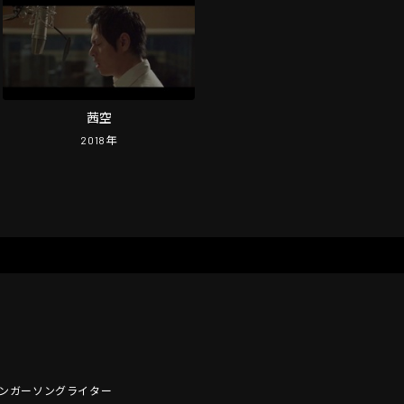
茜空
2018
年
ンシンガーソングライター