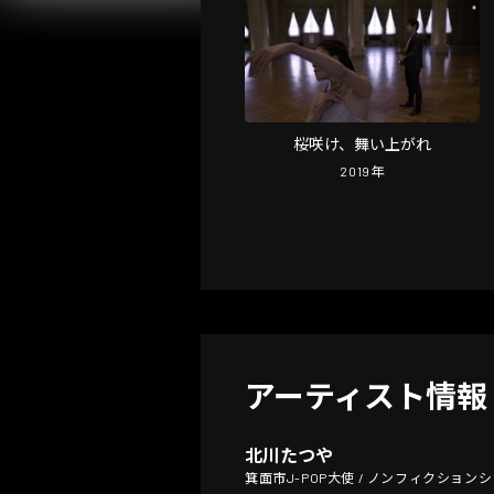
桜咲け、舞い上がれ
2019
年
アーティスト情報
北川たつや
箕面市J-POP大使 / ノンフィクショ