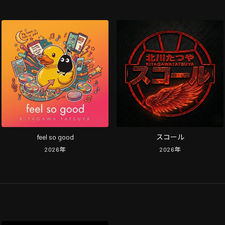
feel so good
スコール
2026
年
2026
年