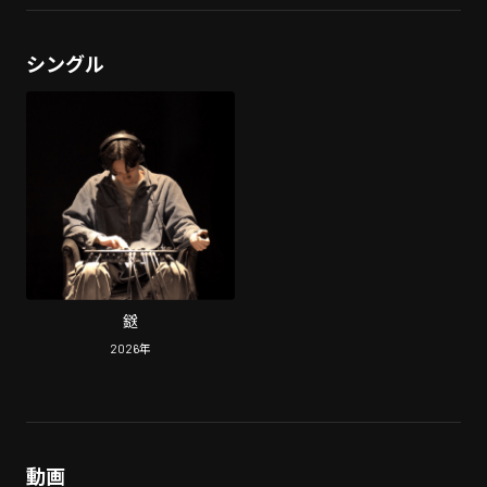
シングル
鎹
2026
年
動画