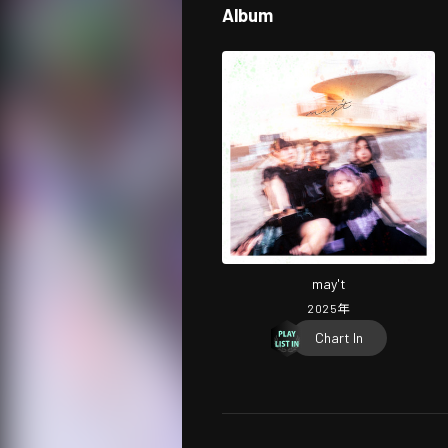
Album
may't
2025
年
Chart In