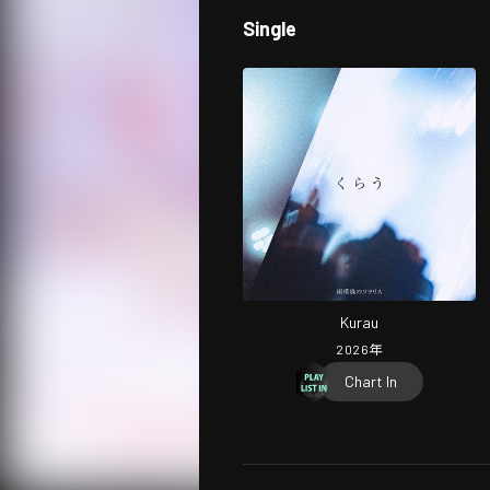
Single
Kurau
2026
年
Chart In