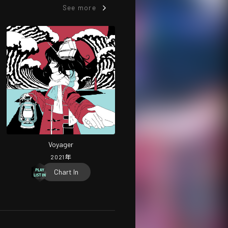
See more
Voyager
2021
年
Chart In