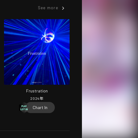
See more
Frustration
2024
年
Chart In