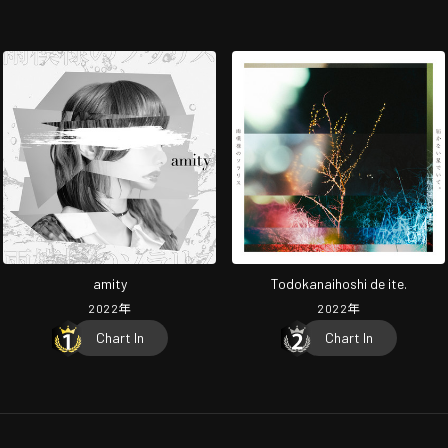
amity
Todokanaihoshi de ite.
2022
年
2022
年
Chart In
Chart In