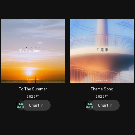
To The Summer
Theme Song
2025
年
2025
年
Chart In
Chart In