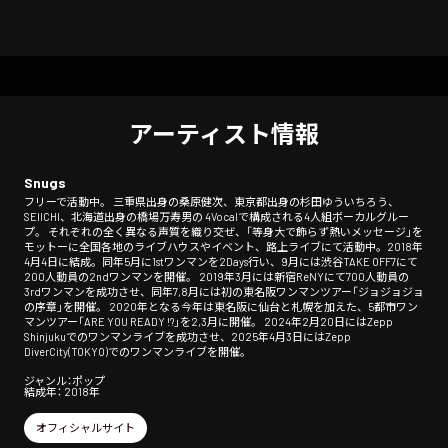
アーティスト情報
Snugs
フリーで活動中。 三重県出身の桑原健次、東京都出身の杉田ゆういちろう、
SEIICHI、北海道出身の橋場万寿男の 4Vocalで構成される4人組ボーカルグルー
プ。 それぞれの全く異なる声質を織り交ぜ、「等身大で飾らず熱いメッセージ」を
モットーに全国各地のライブハウスやイベント、路上ライブにて活動中。 ​ ​ 2018年
4月4日に結成。同年5月に1stワンマンを2Days行い、9月には渋谷TAKE OFF7にて
200人動員の2ndワンマンを開催。 2019年3月には新宿ReNYにて700人動員の
3rdワンマンを成功させ、同年7,8月には初の東名阪ワンマンツアー「ジョジョジョ
の序章」を開催。 2020年となる今年は東名阪に仙台と札幌を加えた、5都市ワン
マンツアー「ARE YOU READY !?」を2,3月に開催。 2024年2月20日にはZepp
Shinjukuでのワンマンライブを成功させ、2025年4月3日にはZepp
DiverCity(TOKYO)でのワンマンライブを開催。
ジャンル：ポップ
結成年： 2018年
オフィシャルサイト