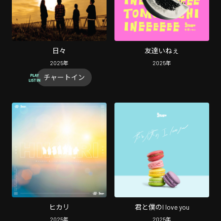
日々
友達いねぇ
2025
年
2025
年
チャートイン
ヒカリ
君と僕のI love you
2025
年
2025
年