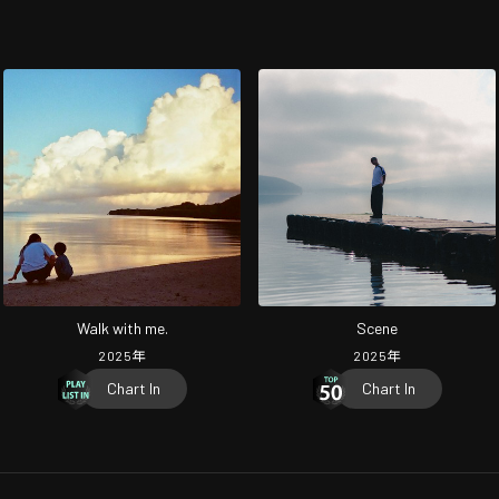
Walk with me.
Scene
2025
年
2025
年
Chart In
Chart In