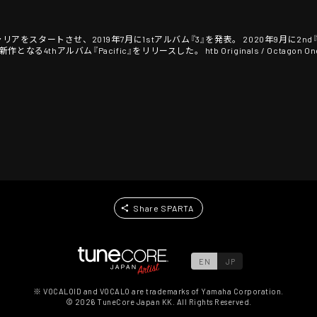
スタートさせ、2019年7月に1stアルバム『3』を発表。 2020年9月に2nd『Count 
なる4thアルバム『Pacific』をリリースした。 htb Originals / Octagon On
Share SPARTA
EN
JP
※ VOCALOID and VOCALO are trademarks of Yamaha Corporation.
©
2026
TuneCore Japan KK. All Rights Reserved.