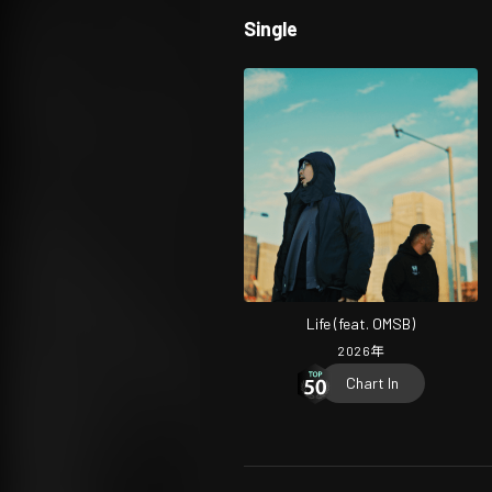
Single
Life (feat. OMSB)
2026
年
Chart In