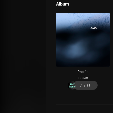
Album
Pacific
2024
年
Chart In