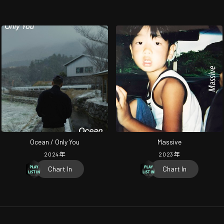
Ocean / Only You
Massive
2024
年
2023
年
Chart In
Chart In