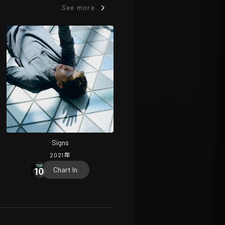
See more
Signs
2021
年
Chart In