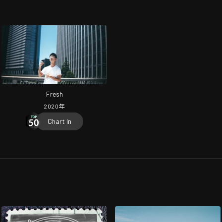
Fresh
2020
年
Chart In