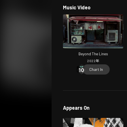
Music Video
Beyond The Lines
2022
年
Chart In
Appears On