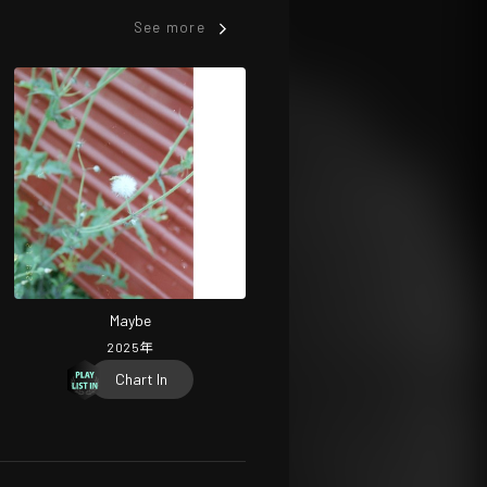
See more
Maybe
2025
年
Chart In