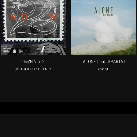
Day'N'Nite 2
ALONE (feat. SPARTA)
ISSUGI & GRADIS NICE
YringH