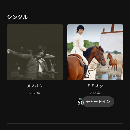
シングル
メノオク
ミミオク
2026
年
2025
年
チャートイン