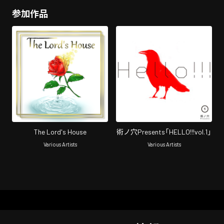
参加作品
The Lord's House
術ノ穴Presents「HELLO!!!vol.1」
Various Artists
Various Artists