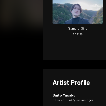
Samurai Sing
2021
年
Artist Profile
Saito Yusaku
https://lit.link/yusakusinger