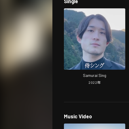
Single
Samurai Sing
2022
年
Music Video