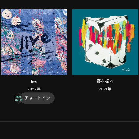
live
賽を振る
2022
年
2021
年
チャートイン