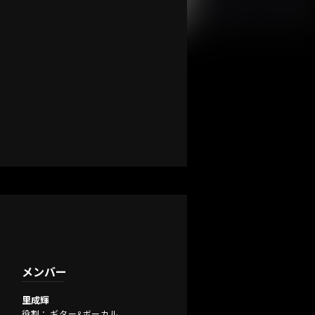
メンバー
里成輝
役割： ギター&ボーカル