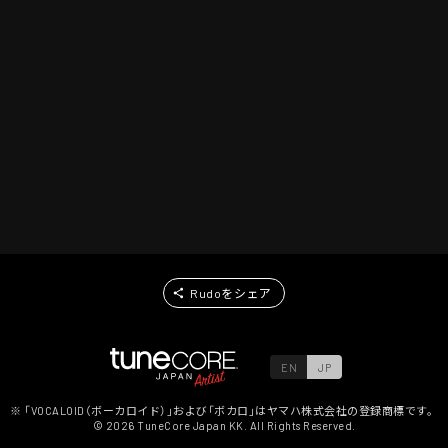
Rudoをシェア
EN
JP
※ 「VOCALOID（ボーカロイド）」および「ボカロ」はヤマハ株式会社の登録商標です。
©
2026
TuneCore Japan KK. All Rights Reserved.