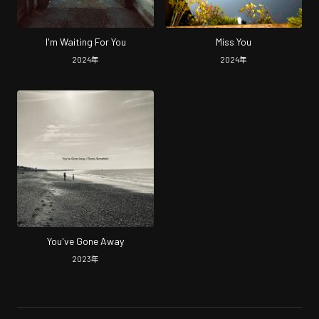
I'm Waiting For You
Miss You
2024
年
2024
年
You've Gone Away
2023
年