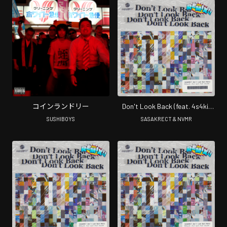
コインランドリー
Don't Look Back (feat. 4s4ki,
maeshima soshi, RhymeTube,
SUSHIBOYS
SASAKRECT & NVMR
OHTORA & Hanagata) [NVMR
Remix]