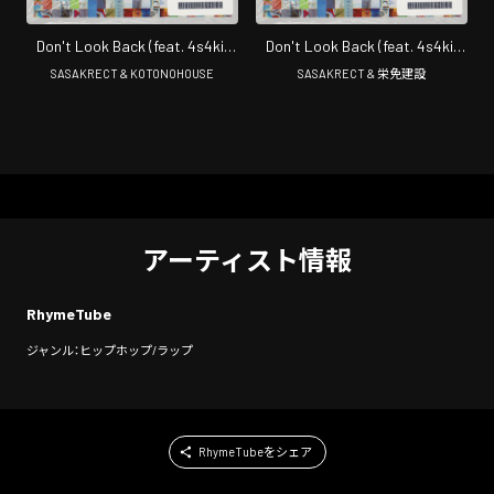
Don't Look Back (feat. 4s4ki,
Don't Look Back (feat. 4s4ki,
maeshima soshi, RhymeTube,
maeshima soshi, RhymeTube,
SASAKRECT & KOTONOHOUSE
SASAKRECT & 栄免建設
OHTORA & Hanagata)
OHTORA & Hanagata) [栄免建
[KOTONOHOUSE Remix]
設Renovation]
アーティスト情報
RhymeTube
ジャンル：ヒップホップ/ラップ
RhymeTubeをシェア