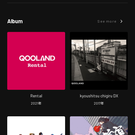
Album
See more
Rental
kyoushitsu chigiru DX
2021
年
2017
年