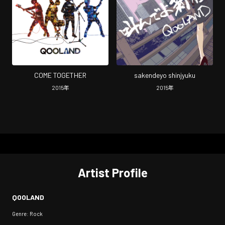
COME TOGETHER
sakendeyo shinjyuku
2015
年
2015
年
Artist Profile
QOOLAND
Genre: Rock