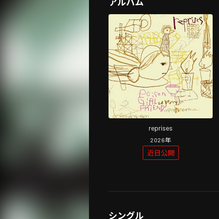
アルバム
reprises
2026
年
近日公開
シングル