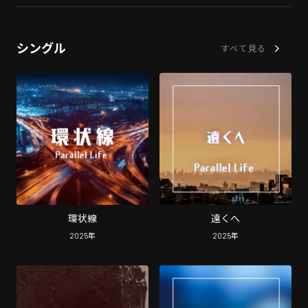
シングル
すべて見る
環状線
遠くへ
2025
年
2025
年