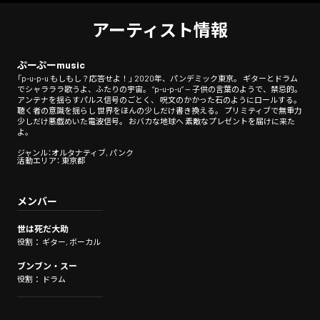
アーティスト情報
ぷーぷーmusic
「p-u-p-u もしもし？応答せよ！」 2020年、パンデミック東京。 ギターとドラム
でシャラララ歌うよ、ふたりの宇宙。 “p-u-p-u” — 子供の言葉のようで、禁忌的。
アンテナを揺らすパルス信号のごとく、 呪文のかかった石のようにロールする。
聴く者の意識を揺らし 世界をほんの少しだけ書き換える。 プリミティブで無重力
少しだけ悪戯めいた電波信号。 おバカな地球へ 素敵なプレゼントを届けに来た
よ。
ジャンル：オルタナティブ, パンク
活動エリア： 東京都
メンバー
世は死だ大助
役割： ギター, ボーカル
ブンブン・スー
役割： ドラム