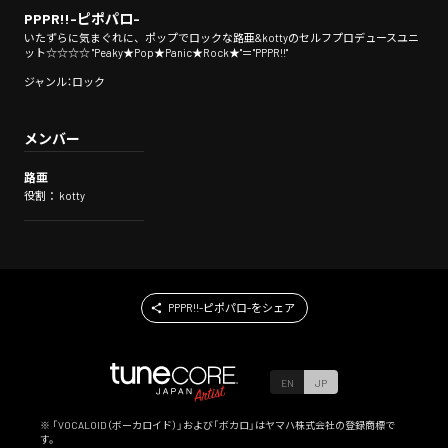
PPPR!!-ピポパロ-
いたずらに気まぐれに、ポップでロックな路亜&kottyのセルフプロデュースユニ
ット☆☆☆☆ "Peaky★Pop★Panic★Rock★"＝"PPPR!!"
ジャンル：ロック
メンバー
路亜
役割： kotty
PPPR!!-ピポパロ-をシェア
EN
JP
※ 「VOCALOID（ボーカロイド）」および「ボカロ」はヤマハ株式会社の登録商標で
す。