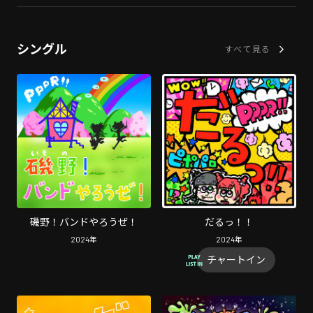
シングル
すべて見る
磯野！バンドやろうぜ！
だるっ！！
2024
年
2024
年
チャートイン