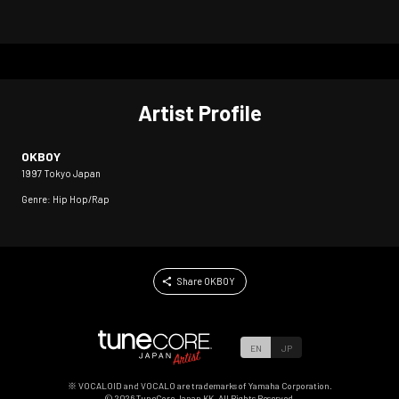
Artist Profile
OKBOY
1997 Tokyo Japan
Genre: Hip Hop/Rap
Share OKBOY
EN
JP
※ VOCALOID and VOCALO are trademarks of Yamaha Corporation.
©
2026
TuneCore Japan KK. All Rights Reserved.