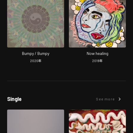
Bumpy / Bumpy
Now healing
2020
年
2019
年
Single
See more