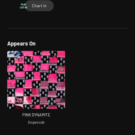
Chart In
Appears On
PINK DYNAMITE
Dogwoods