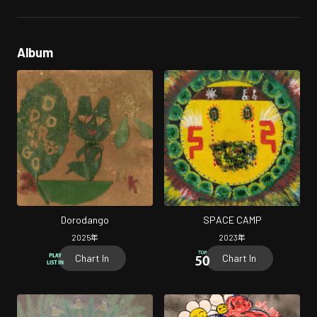
Album
Dorodango
SPACE CAMP
2025
年
2023
年
Chart In
Chart In