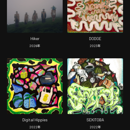
Hiker
DODGE
2026
年
2023
年
Digital Hippies
SEKITOBA
2022
年
2022
年