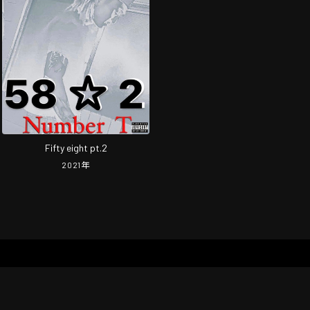
Fifty eight pt.2
2021
年