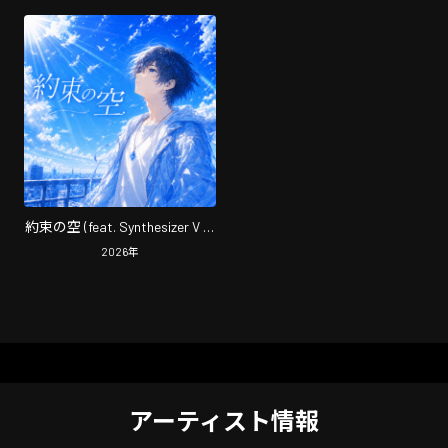
約束の空 (feat. Synthesizer V AI
Yuma)
2026
年
アーティスト情報