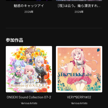
魅惑のキャッツアイ
［筏］は云う。幾ら漂流すれど
不撓の心さえ有れば軈て行到
2026
年
2026
年
ると。
参加作品
ONGEKI Sound Collection 07-2
VERY*BERRY#02
Various Artists
Various Artists