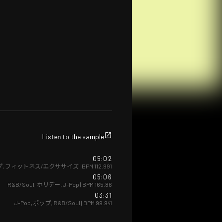
Listen to the sample
05:02
プ
,
フィットネス/エクササイズ
| BPM
112.991
05:06
R&B/Soul
,
ホリデー
,
J-Pop
| BPM
165.86
03:31
J-Pop
,
ポップ
,
R&B/Soul
| BPM
99.941