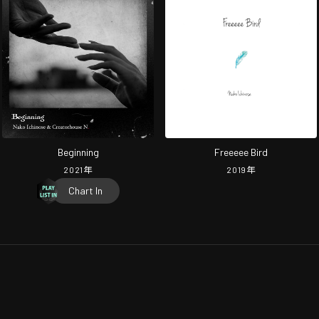
Beginning
Freeeee Bird
2021
年
2019
年
Chart In