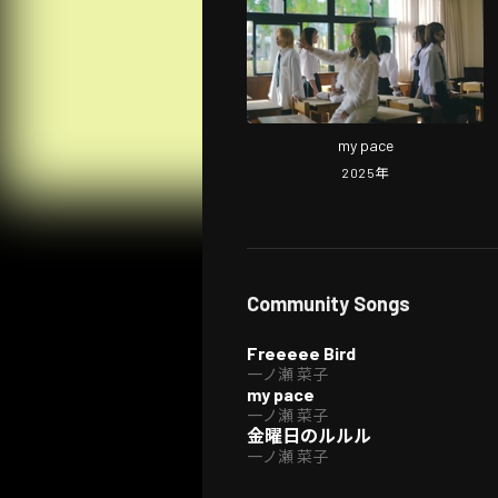
my pace
2025
年
Community Songs
Freeeee Bird
一ノ瀬 菜子
my pace
一ノ瀬 菜子
金曜日のルルル
一ノ瀬 菜子