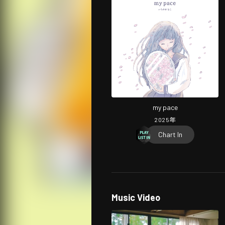
my pace
2025
年
Chart In
Music Video