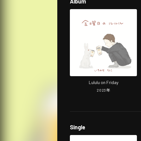
Album
Lululu on Friday
2023
年
Single