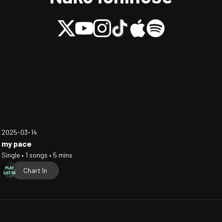
2025-03-14
my pace
Single • 1 songs • 5 mins
Chart In