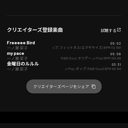
クリエイターズ登録楽曲
試聴する
Freeeee Bird
05:02
ダンス
,
ポップ
,
フィットネス/エクササイズ
| BPM
112.991
一ノ瀬 菜子
my pace
05:06
R&B/Soul
,
ホリデー
,
J-Pop
| BPM
165.86
一ノ瀬 菜子
金曜日のルルル
03:31
J-Pop
,
ポップ
,
R&B/Soul
| BPM
99.941
一ノ瀬 菜子
クリエイターズページをシェア