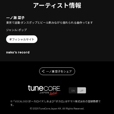
アーティスト情報
一ノ瀬 菜子
東京で活動 ダンスポップとビール飲みながら揺れられる曲作ってます
ジャンル：ポップ
オフィシャルサイト
nako's record
一ノ瀬 菜子をシェア
EN
JP
※ 「VOCALOID（ボーカロイド）」および「ボカロ」はヤマハ株式会社の登録商標で
す。
©
2026
TuneCore Japan KK. All Rights Reserved.