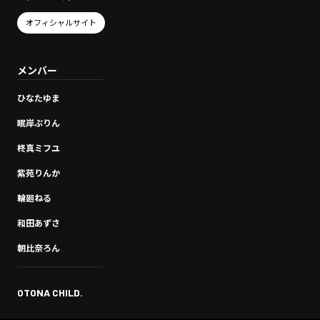
オフィシャルサイト
メンバー
ひなたゆま
眠岸ぷりん
柊真ミフユ
紫苑りんか
輪廻ねる
和田あずさ
朝比奈ろん
OTONA CHILD.