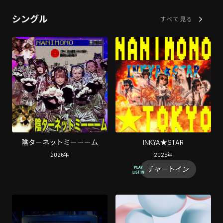
シングル
すべて見る
陰ターネットミーーーム
INKYA★STAR
2026
年
2025
年
チャートイン