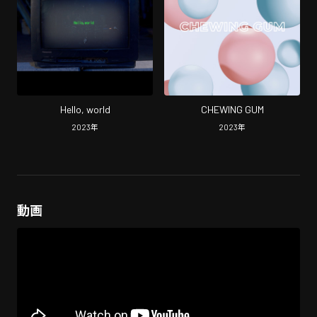
Hello, world
CHEWING GUM
2023
年
2023
年
動画