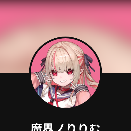
魔界ノりりむ