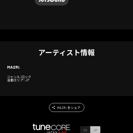
アーティスト情報
MA2Ri.
ジャンル：ロック
活動エリア： JP
MA2Ri.をシェア
EN
JP