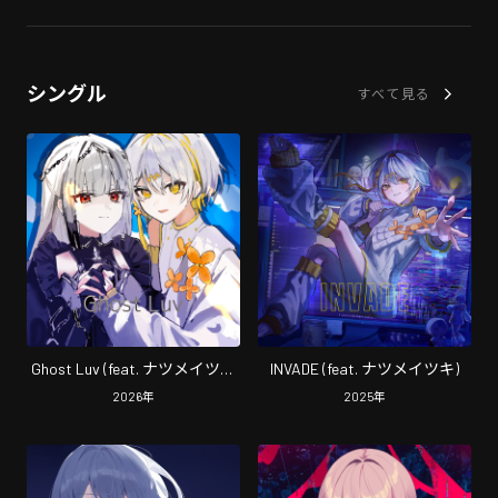
シングル
すべて見る
Ghost Luv (feat. ナツメイツキ
INVADE (feat. ナツメイツキ)
& 無來)
2026
年
2025
年