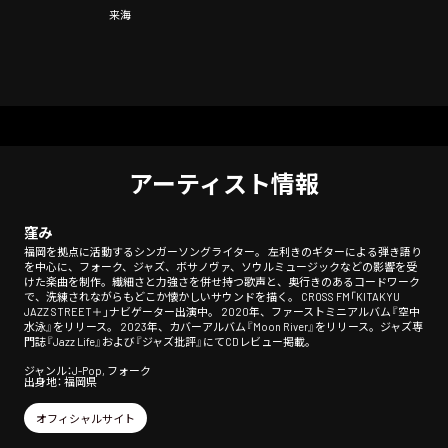
来海
アーティスト情報
窪み
福岡を拠点に活動するシンガーソングライター。 左利きのギターによる弾き語り
を中心に、フォーク、ジャズ、ボサノヴァ、ソウルミュージックなどの影響を受
けた楽曲を制作。繊細さと力強さを併せ持つ歌声と、奥行きのあるコードワーク
で、洗練されながらもどこか懐かしいサウンドを描く。 CROSS FM「KITAKYU
JAZZ STREET＋」ナビゲーター出演中。 2020年、ファーストミニアルバム『空中
水泳』をリリース。 2023年、カバーアルバム『Moon River』をリリース。ジャズ専
門誌『Jazz Life』および『ジャズ批評』にてCDレビュー掲載。
ジャンル：J-Pop, フォーク
出身地： 福岡県
オフィシャルサイト