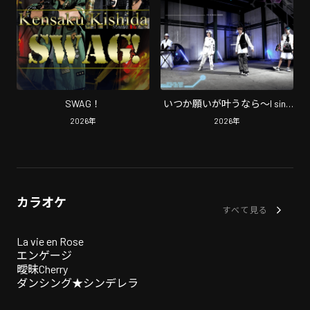
SWAG！
いつか願いが叶うなら～I sing
for you～
2026
年
2026
年
カラオケ
すべて見る
La vie en Rose
エンゲージ
曖昧Cherry
ダンシング★シンデレラ