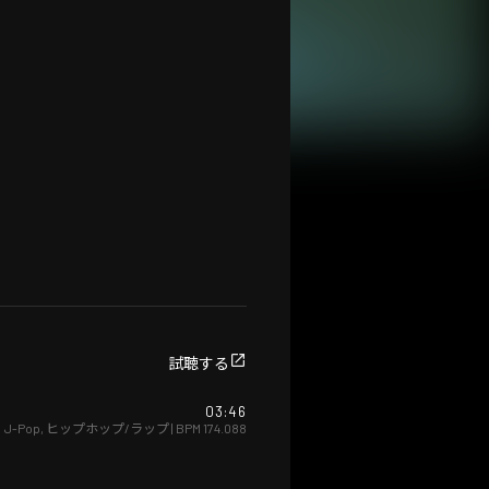
試聴する
03:46
J-Pop
,
ヒップホップ/ラップ
| BPM
174.088