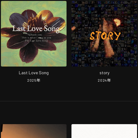
Last Love Song
story
2025
年
2024
年