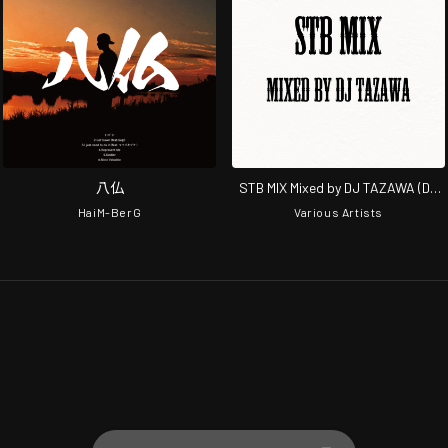
八仏
STB MIX Mixed by DJ TAZAWA (DJ
MIX)
HaiM-BerG
Various Artists