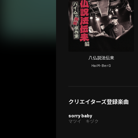
八仏説法伝来
HaiM-BerG
クリエイターズ登録楽曲
sorry baby
マツイ キヅク