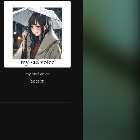
my sad voice
2023
年