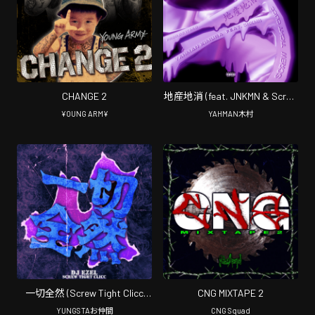
CHANGE 2
地産地消 (feat. JNKMN & Screw
Tight Clicc)
¥OUNG ARM¥
YAHMAN木村
[Chopped&Screwed]
一切全然 (Screw Tight Clicc
CNG MIXTAPE 2
Ver.)
YUNGSTAお仲間
CNG Squad