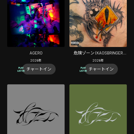
AGERO
危険ゾーン (KAOSBRINGER
2nd)
2026
年
2026
年
チャートイン
チャートイン