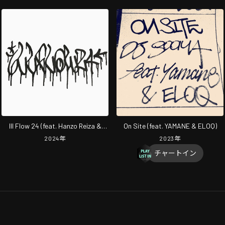
Ill Flow 24 (feat. Hanzo Reiza &
On Site (feat. YAMANE & ELOQ)
Caynn)
2024
年
2023
年
チャートイン