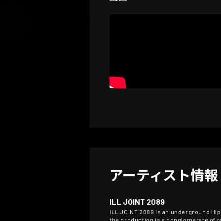
アーティスト情報
ILL JOINT 2089
ILL JOINT 2089 is an underground Hip H
the production is a conglomerate of ra