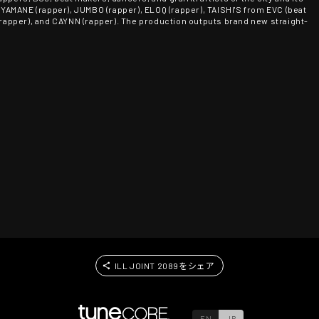
s YAMANE (rapper), JUMBO (rapper), ELOQ (rapper), TAISHI'S from EVC (beat
pper), and CAYNN (rapper). The production outputs brand new straight-
ILL JOINT 2089をシェア
EN
JP