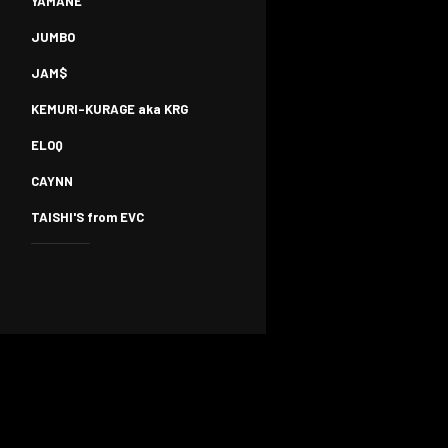
YAMANE
JUMBO
JAM$
KEMURI-KURAGE aka KRG
ELOQ
CAYNN
TAISHI'S from EVC