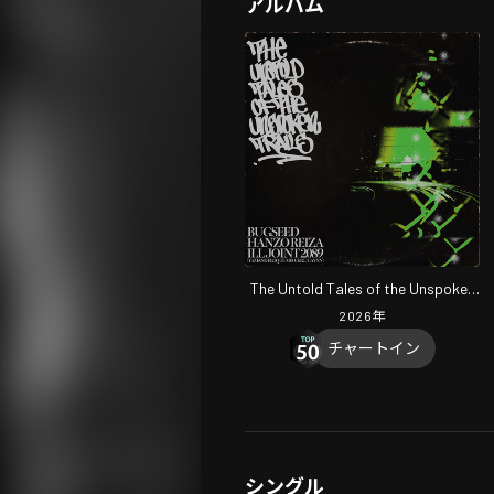
アルバム
The Untold Tales of the Unspoken
Trails
2026
年
チャートイン
シングル