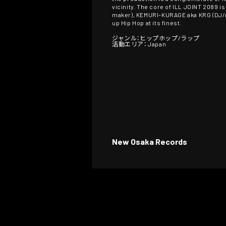
vicinity. The core of ILL JOINT 2089 i
maker), KEMURI-KURAGE aka KRG (DJ/ra
up Hip Hop at its finest.
ジャンル：ヒップホップ/ラップ
活動エリア： Japan
New Osaka Records