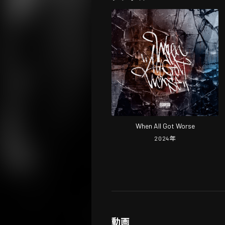
When All Got Worse
2024
年
動画