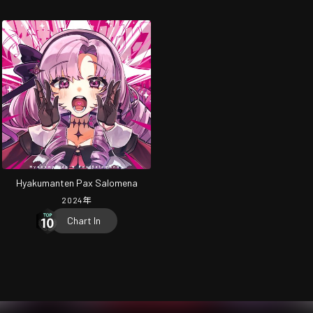
Hyakumanten Pax Salomena
2024
年
Chart In