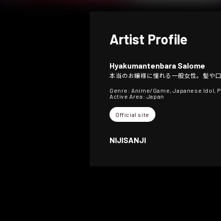
Artist Profile
Hyakumantenbara Salome
本当のお嬢様に憧れる一般女性。髪や
Genre: Anime/Game, Japanese Idol, PO
Active Area: Japan
Official site
NIJISANJI