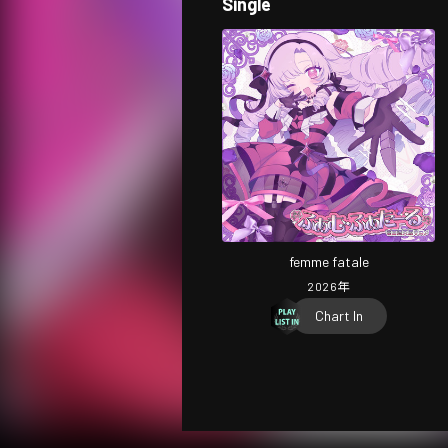
Single
femme fatale
2026
年
Chart In