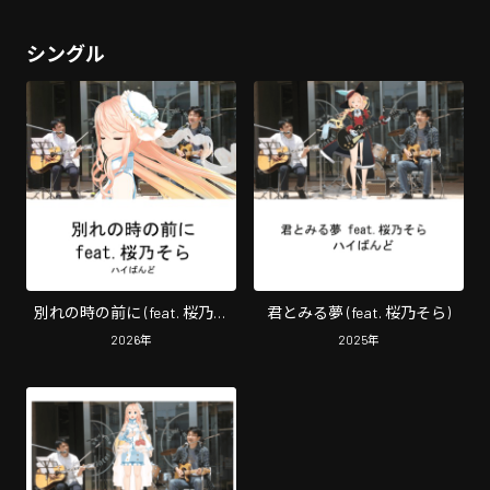
シングル
別れの時の前に (feat. 桜乃そ
君とみる夢 (feat. 桜乃そら)
ら)
2026
年
2025
年