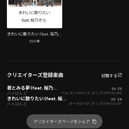
きれいに散りたい (feat. 桜乃そ
ら)
2024
年
クリエイターズ登録楽曲
試聴する
君とみる夢 (feat. 桜乃そら)
04:35
J-Pop
,
ボーカロイド
,
ポップ
| BPM
99.985
ハイばんど
きれいに散りたい (feat. 桜乃そら)
05:29
J-Pop
,
ボーカロイド
,
ポップ
| BPM
123.997
ハイばんど
クリエイターズページをシェア