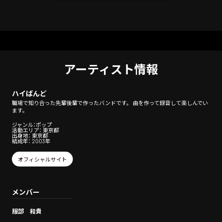
アーティスト情報
ハイばんど
職場で知り合った先輩後輩で作ったバンドです。 曲を作って録音して楽しんでい
ます。
ジャンル：ポップ
活動エリア： 東京都
出身地： 東京都
結成年： 2003年
オフィシャルサイト
メンバー
服部 和貴