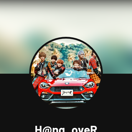
H@ng_oveR