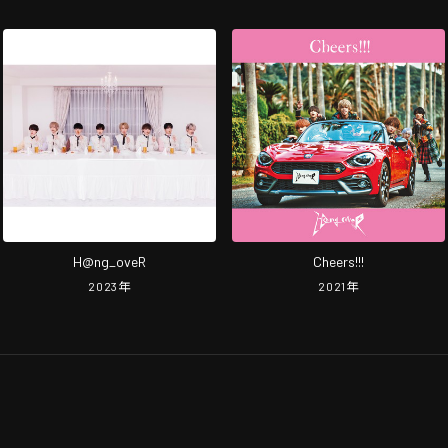
H@ng_oveR
Cheers!!!
2023
年
2021
年