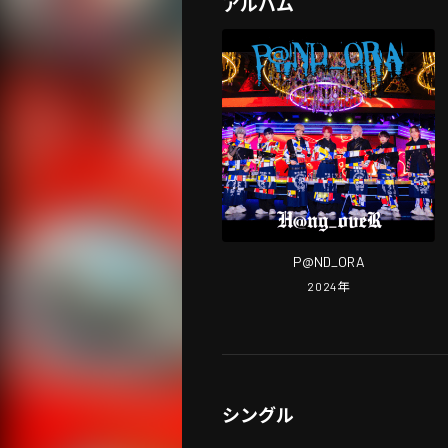
アルバム
P@ND_ORA
2024
年
シングル