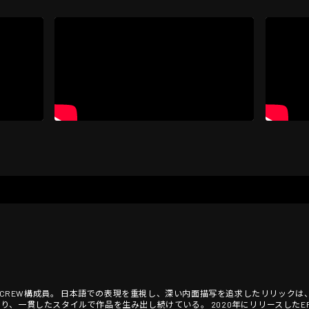
X CREW構成員。 日本語での表現を重視し、深い内面描写を追求したリリック
貫したスタイルで作品を生み出し続けている。 2020年にリリースしたEP、"STRANG