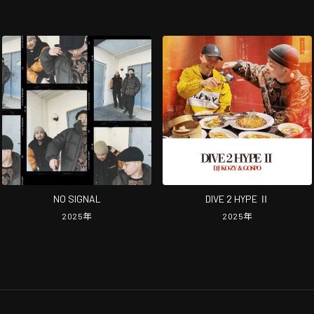
NO SIGNAL
DIVE 2 HYPE Ⅱ
2025
年
2025
年