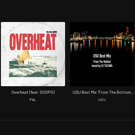
Overheat (feat. GOSPO)
USU Best Mix 'From The Bottom'
Mixed by DJ TAZAWA
PAL
USU