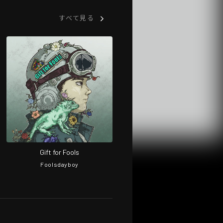
すべて見る
Gift for Fools
Foolsdayboy