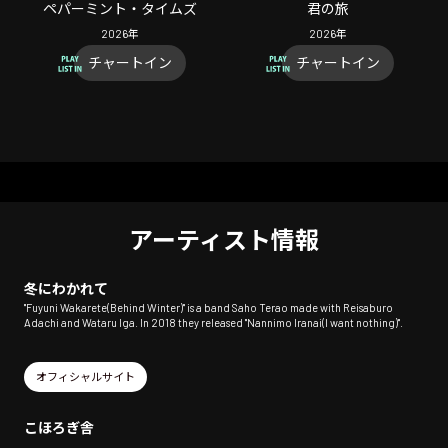
ペパーミント・タイムズ
君の旅
2026
年
2026
年
チャートイン
チャートイン
アーティスト情報
冬にわかれて
"Fuyuni Wakarete(Behind Winter)" is a band Saho Terao made with Reisaburo
Adachi and Wataru Iga. In 2018 they released "Nannimo Iranai(I want nothing)".
オフィシャルサイト
こほろぎ舎