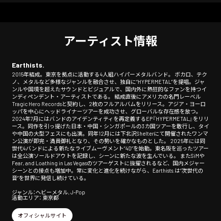
アーティスト情報
Earthists.
2015年結成。東京を拠点に活動する4人組ハイパーメタルバンド。 ボカロ、テク
ノ、メタルなど多様なジャンルを融合させ、独自に“HYPERMETAL”を提唱。ジャ
ンルや国境を超えたサウンドとビジュアルで、国内外に熱狂的なファンを持つイ
ンディペンデント・アーティストである。 結成直後にアメリカの名門レーベル
Tragic Hero Recordsと契約し、2枚のフルアルバムをリリース。アジア・ヨーロ
ッパを中心にヘッドライナーツアーを成功させ、グローバルな存在感を放つ。
2024年7月にはバンドのアイデンティティを再定義するEP『HYPERMETAL』をリリ
ース。同作を引っ提げた日本・中国・シンガポールの3カ国ツアーを敢行し、タイ
や中国の大型フェスにも出演。同年12月には下北沢Shelterにて開催されたワンマ
ン公演が即完・満員御礼となり、その勢いを確かなものとした。 2025年には同
世代4バンドによる新たなライブムーヴメント“4D”を始動。東名阪を巡ったツアー
は全公演ソールドアウトを記録し、シーンに新たな波を生んでいる。 またSiMや
Fear, and Loathing in Las Vegasのツアーゲストに抜擢されるなど、国内メジャー
シーンとの接点も増加中。常に変化と進化を続けながら、Earthists.は“次世代の
音”を世界に発信し続けている。
ジャンル：ヘビーメタル, J-Pop
活動エリア： 東京都
オフィシャルサイト