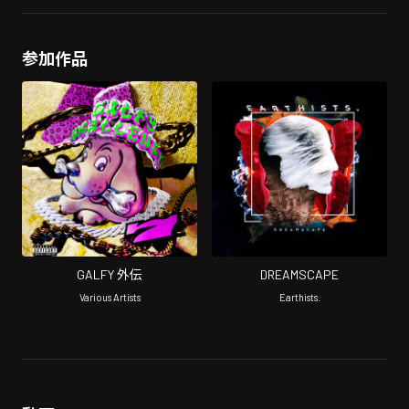
参加作品
GALFY 外伝
DREAMSCAPE
Various Artists
Earthists.