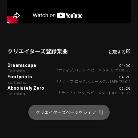
クリエイターズ登録楽曲
試聴する
Dreamscape
04:00
オルタナティブ
,
ロック
,
ヘビーメタル
| BPM
170.165
Earthists.
Footprints
04:20
オルタナティブ
,
ロック
,
ヘビーメタル
| BPM
174.012
Earthists.
Absolutely Zero
03:26
オルタナティブ
,
ロック
,
ヘビーメタル
| BPM
194.978
Earthists.
クリエイターズページをシェア